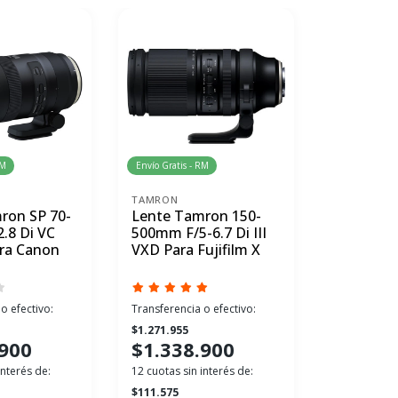
RM
Envío Gratis - RM
Envío Gratis 
TAMRON
SIGMA
ron SP 70-
Lente Tamron 150-
Lente Si
.8 Di VC
500mm F/5-6.7 Di III
600mm Sp
ra Canon
VXD Para Fujifilm X
DG DN pa
o efectivo:
Transferencia o efectivo:
Transferenci
$1.271.955
$1.633.991
.900
$1.338.900
$1.719
interés de:
12 cuotas sin interés de:
12 cuotas sin
$111.575
$143.333