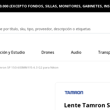
0.000 (EXCEPTO FONDOS, SILLAS, MONITORES, GABINETES, I
ción y Estudio
Drones
Audio
Trans
mron SP 150-600MM F/5-6.3 G2 para Nikon
Lente Tamron S