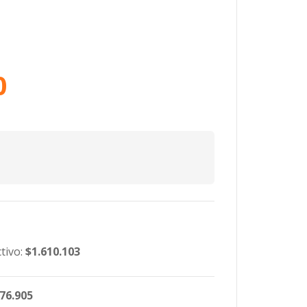
0
tivo:
$1.610.103
576.905