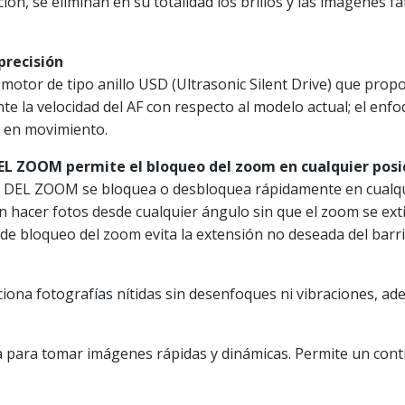
ión, se eliminan en su totalidad los brillos y las imágenes 
precisión
motor de tipo anillo USD (Ultrasonic Silent Drive) que prop
te la velocidad del AF con respecto al modelo actual; el enfo
s en movimiento.
L ZOOM permite el bloqueo del zoom en cualquier posi
EL ZOOM se bloquea o desbloquea rápidamente en cualquier
n hacer fotos desde cualquier ángulo sin que el zoom se ex
e bloqueo del zoom evita la extensión no deseada del barril
iona fotografías nítidas sin desenfoques ni vibraciones, a
a para tomar imágenes rápidas y dinámicas. Permite un contr