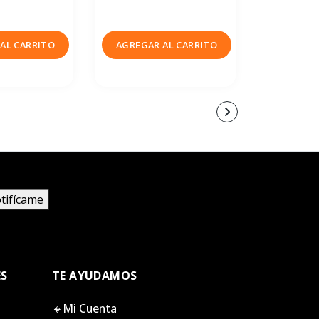
CONTACT
AL CARRITO
AGREGAR AL CARRITO
VENDEDO
tifícame
ES
TE AYUDAMOS
🔸Mi Cuenta