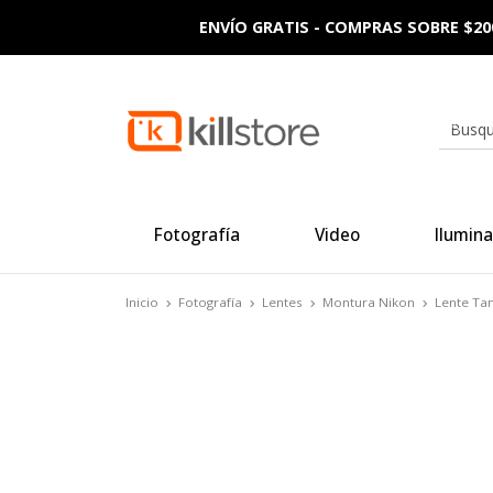
ENVÍO GRATIS - COMPRAS SOBRE $20
Fotografía
Video
Ilumina
Inicio
Fotografía
Lentes
Montura Nikon
Lente Ta