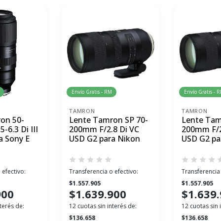
Envío Gratis - RM
Envío Gratis - 
TAMRON
TAMRON
on 50-
Lente Tamron SP 70-
Lente Tam
-6.3 Di III
200mm F/2.8 Di VC
200mm F/2
a Sony E
USD G2 para Nikon
USD G2 pa
 efectivo:
Transferencia o efectivo:
Transferencia 
$1.557.905
$1.557.905
900
$1.639.900
$1.639
terés de:
12 cuotas sin interés de:
12 cuotas sin 
$136.658
$136.658