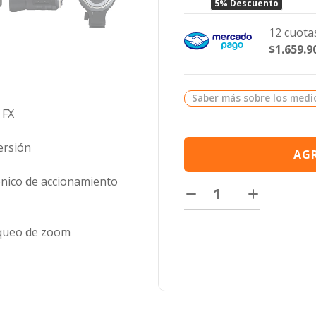
5% Descuento
12 cuotas
$1.659.9
Saber más sobre los medi
 FX
ersión
AGR
nico de accionamiento
oqueo de zoom
d
a