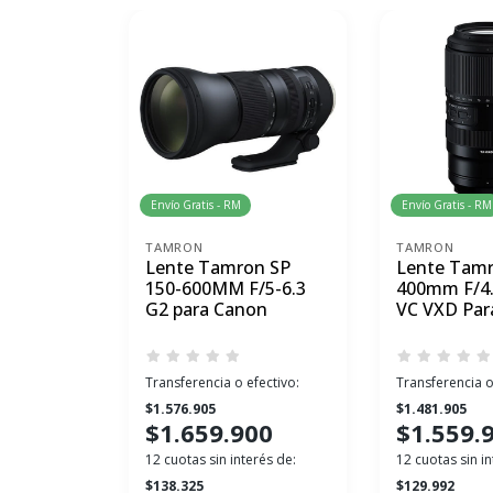
Envío Gratis - RM
Envío Gratis - RM
TAMRON
TAMRON
Lente Tamron SP
Lente Tamr
150-600MM F/5-6.3
400mm F/4.5
G2 para Canon
VC VXD Par
Transferencia o efectivo:
Transferencia o
$1.576.905
$1.481.905
$1.659.900
$1.559.
12 cuotas sin interés de:
12 cuotas sin in
$138.325
$129.992