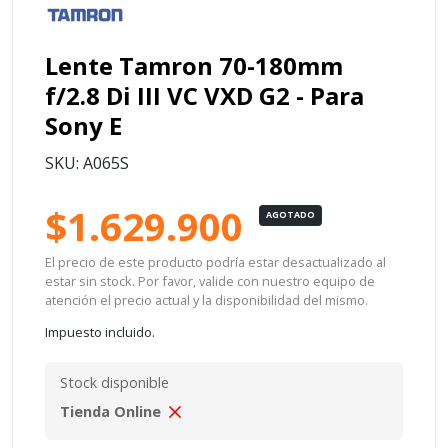
Lente Tamron 70-180mm
f/2.8 Di III VC VXD G2 - Para
Sony E
SKU: A065S
$1.629.900
AGOTADO
El precio de este producto podría estar desactualizado al
estar sin stock. Por favor, valide con nuestro equipo de
atención el precio actual y la disponibilidad del mismo.
Impuesto incluido.
Stock disponible
Tienda Online