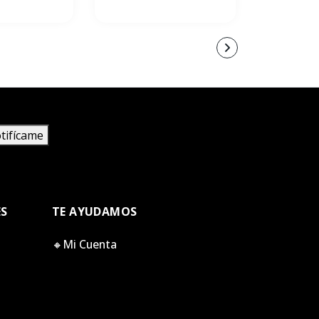
tifícame
ES
TE AYUDAMOS
🔸Mi Cuenta