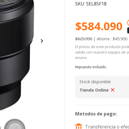
SKU: SEL85F18
$584.090
$629.990
|
Ahorra : $45.900
El precio de este producto podrí
valide con nuestro equipo de at
mismo.
Impuesto incluido.
Stock disponible
Tienda Online
Metodos de pago:
Transferencia o efec