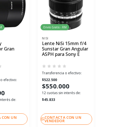
RM
Envío Gratis - RM
Envío Gratis 
NISI
IRIX
y
Lente NiSi 15mm f/4
Lente Iri
or Gran
Sunstar Gran Angular
Blacksto
ASPH para Sony E
Nikon
Transferencia o efectivo:
Transferenci
o efectivo:
$522.500
$372.391
$550.000
$391.
90
12 cuotas sin interés de:
12 cuotas sin
interés de:
$45.833
$32.666
 CON UN
CONTACTA CON UN
CONTACT
R
VENDEDOR
VENDEDO