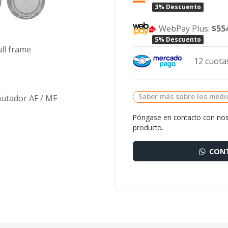
3% Descuento
WebPay Plus:
$55
5% Descuento
ull frame
12 cuotas
Saber más sobre los medi
utador AF / MF
Póngase en contacto con nos
producto.
CONT