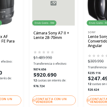
Envío Gratis - RM
Envío Gratis - 
Cámara Sony A7 II +
SONY
ox AF
Lente Son
Lente 28-70mm
 FE Para
Convertid
Angular
$1.489.990
$309.990
 efectivo:
Transferencia o efectivo:
Transferencia 
$874.656
0
$920.690
$235.116
$247.4
terés de:
12
cuotas sin interés de:
12
cuotas sin 
$76.724
$20.624
CON UN
CONTACTA CON UN
CONTACTA
VENDEDOR
VENDEDO