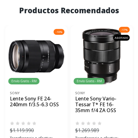
Productos Recomendados
-17%
-10%
AGOTADO
Envío Gratis - RM
Envío Gratis - RM
SONY
SONY
Lente Sony FE 24-
Lente Sony Vario-
240mm f/3.5-6.3 OSS
Tessar T* FE 16-
35mm f/4 ZA OSS
$1.119.990
$1.269.989