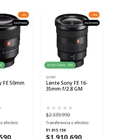
-4%
-18%
AGOTADO
AGOTADO
RM
Envío Gratis - RM
Envío Gratis 
SONY
SONY
y FE 50mm
Lente Sony FE 16-
Lente Son
35mm f/2.8 GM
24mm f/ 
$2.339.990
$3.199.99
o efectivo:
Transferencia o efectivo:
Transferenci
$1.815.156
$2.351.241
.590
$1.910.690
$2.474