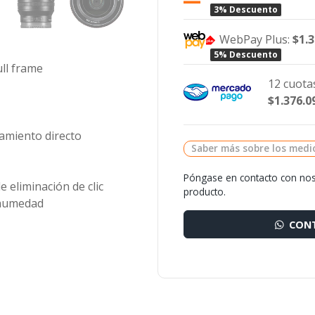
3% Descuento
WebPay Plus:
$1.
5% Descuento
ull frame
12 cuotas
$1.376.0
amiento directo
Saber más sobre los medi
Póngase en contacto con nos
e eliminación de clic
producto.
a humedad
CONT