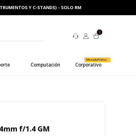
NSTRUMENTOS Y C-STANDS) - SOLO RM
0
MercadoPúblico
porte
Computación
Corporativo
24mm f/1.4 GM