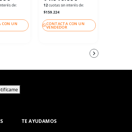
interés de:
12
cuotas sin interés de:
12
cuotas sin
$159.224
$206.249
 CON UN
CONTACTA CON UN
CONTACT
R
VENDEDOR
VENDEDO
tifícame
ES
TE AYUDAMOS