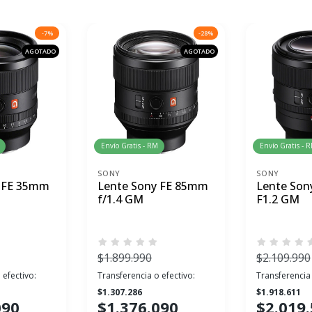
-7%
-28%
AGOTADO
AGOTADO
Envío Gratis - RM
Envío Gratis - 
SONY
SONY
y FE 35mm
Lente Sony FE 85mm
Lente Son
f/1.4 GM
F1.2 GM
$1.899.990
$2.109.990
 efectivo:
Transferencia o efectivo:
Transferencia 
$1.307.286
$1.918.611
090
$1.376.090
$2.019