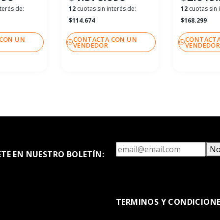
terés de:
12
cuotas sin interés de:
12
cuotas sin 
$114.674
$168.299
CON UN
CONTACTA CON UN
CONTACTA
VENDEDOR
VENDEDO
No
ETE EN NUESTRO BOLETÍN:
TERMINOS Y CONDICION