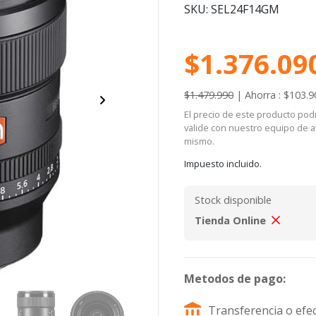
SKU: SEL24F14GM
$1.376.09
$1.479.990
|
Ahorra : $103.9
El precio de este producto podrí
valide con nuestro equipo de at
mismo.
Impuesto incluido.
Stock disponible
Tienda Online
Metodos de pago:
Transferencia o efec