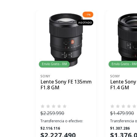
-1%
AGOTADO
Envío Gratis - RM
Envío Gratis - RM
SONY
SONY
Lente Sony FE 135mm
Lente Son
F1.8 GM
F1.4 GM
$2.259.990
$1.479.990
Transferencia o efectivo:
Transferencia o
$2.116.116
$1.307.286
$2.227.490
$1.376.