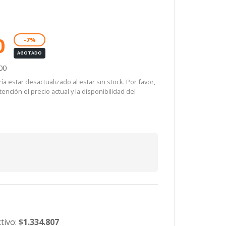
0
-7%
AGOTADO
00
a estar desactualizado al estar sin stock. Por favor,
ención el precio actual y la disponibilidad del
tivo:
$1.334.807