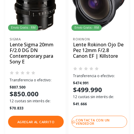
Envío Gratis - RM
Envío Gratis - RM
SIGMA
ROKINON
Lente Sigma 20mm
Lente Rokinon Ojo De
F/2.0 DG DN
Pez 12mm F/2.8
Contemporary para
Canon EF | Killstore
Sony E
Transferencia o efectivo:
Transferencia o efectivo:
$474.991
$807.500
$499.990
$850.000
12 cuotas sin interés de:
12 cuotas sin interés de:
$41.666
$70.833
CONTACTA CON UN
AGREGAR AL CARRITO
VENDEDOR