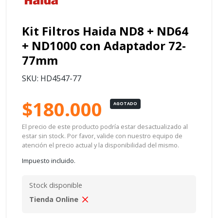
Kit Filtros Haida ND8 + ND64
+ ND1000 con Adaptador 72-
77mm
SKU: HD4547-77
$180.000
AGOTADO
El precio de este producto podría estar desactualizado al
estar sin stock. Por favor, valide con nuestro equipo de
atención el precio actual y la disponibilidad del mismo.
Impuesto incluido.
Stock disponible
Tienda Online