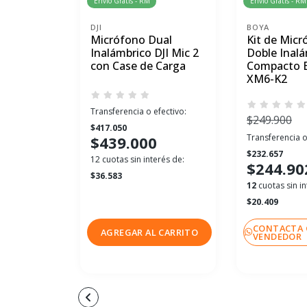
Envío Gratis - RM
Envío Gratis - RM
DJI
BOYA
Micrófono Dual
Kit de Micr
Inalámbrico DJI Mic 2
Doble Inal
con Case de Carga
Compacto 
XM6-K2
Transferencia o efectivo:
$249.900
$417.050
Transferencia o
$439.000
$232.657
12 cuotas sin interés de:
$244.90
$36.583
12
cuotas sin in
$20.409
CONTACTA 
AGREGAR AL CARRITO
VENDEDOR