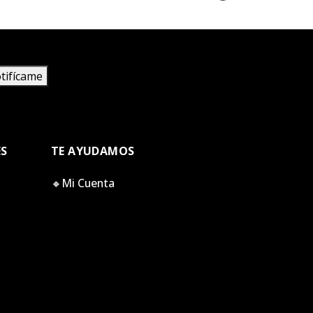
tifícame
ES
TE AYUDAMOS
🔸Mi Cuenta