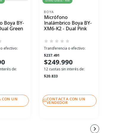
RM
Envío Gratis - RM
Envío Gratis 
BOYA
BOYA
Micrófono
Micrófon
co Boya BY-
Inalámbrico Boya BY-
Inalámbr
Dual Green
XM6-K2 - Dual Pink
XM6-K2 -
o efectivo:
Transferencia o efectivo:
Transferenci
$237.491
$237.491
90
$249.990
$249.
interés de:
12 cuotas sin interés de:
12 cuotas sin
$20.833
$20.833
 CON UN
CONTACTA CON UN
CONTACT
R
VENDEDOR
VENDEDO