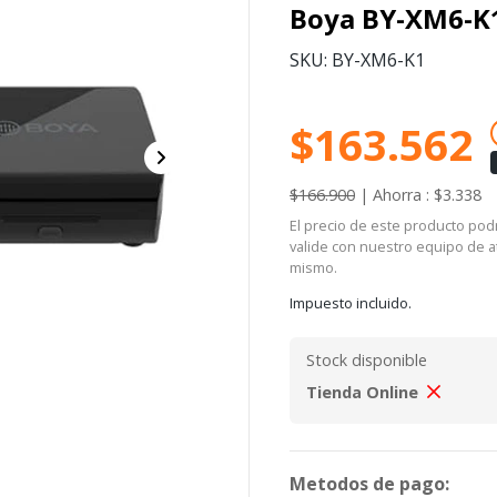
Boya BY-XM6-K
SKU: BY-XM6-K1
$163.562
$166.900
|
Ahorra : $3.338
El precio de este producto podrí
valide con nuestro equipo de at
mismo.
Impuesto incluido.
Stock disponible
Tienda Online
Metodos de pago: