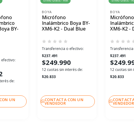
Envío Gratis - RM
Envío Gratis - 
BOYA
BOYA
ófono
Micrófono
Micrófono
ámbrico
Inalámbrico Boya BY-
Inalámbri
Boya BY-
XM6-K2 - Dual Blue
XM6-K2 - 
Transferencia o efectivo:
Transferencia 
$237.491
$237.491
 efectivo:
$249.990
$249.9
12 cuotas sin interés de:
12 cuotas sin 
2
$20.833
$20.833
terés de:
CON UN
CONTACTA CON UN
CONTACTA
VENDEDOR
VENDEDO