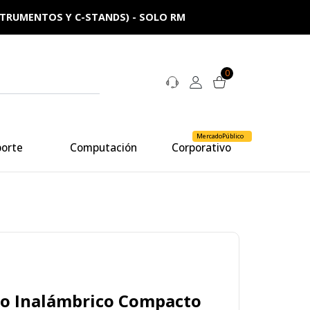
NSTRUMENTOS Y C-STANDS) - SOLO RM
0
MercadoPúblico
porte
Computación
Corporativo
no Inalámbrico Compacto