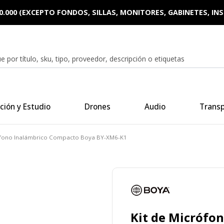
0.000 (EXCEPTO FONDOS, SILLAS, MONITORES, GABINETES, I
ción y Estudio
Drones
Audio
Trans
ófono Inalámbrico Compacto Boya BY-XM6-K1
Kit de Micrófo