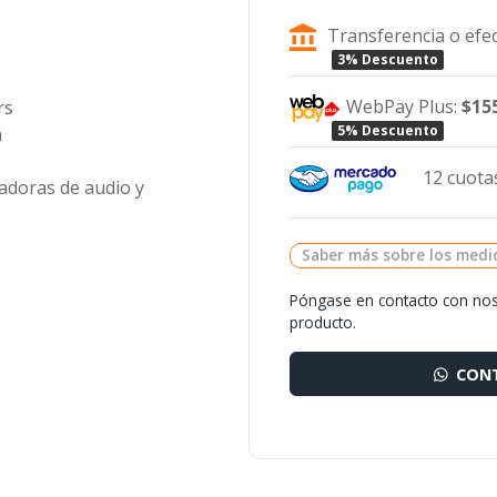
Transferencia o efec
3% Descuento
WebPay Plus:
$15
rs
5% Descuento
n
12 cuotas
adoras de audio y
Saber más sobre los medi
Póngase en contacto con nos
producto.
CONT