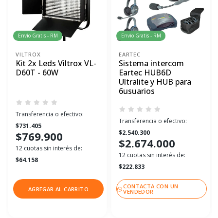
Envío Gratis - RM
Envío Gratis - RM
VILTROX
EARTEC
Kit 2x Leds Viltrox VL-
Sistema intercom
D60T - 60W
Eartec HUB6D
Ultralite y HUB para
6usuarios
Transferencia o efectivo:
Transferencia o efectivo:
$731.405
$2.540.300
$769.900
$2.674.000
12 cuotas sin interés de:
12 cuotas sin interés de:
$64.158
$222.833
CONTACTA CON UN
AGREGAR AL CARRITO
VENDEDOR