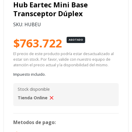
Hub Eartec Mini Base
Transceptor Dúplex
SKU: HUBEU
$763.722
AGOTADO
El precio de este producto podría estar desactualizado al
estar sin stock. Por favor, valide con nuestro equipo de
atención el precio actual y la disponibilidad del mismo.
Impuesto incluido.
Stock disponible
Tienda Online
Metodos de pago: