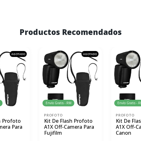
Productos Recomendados
AGOTADO
AGOTADO
Envío Gratis - RM
Envío Gratis - 
PROFOTO
PROFOTO
h Profoto
Kit De Flash Profoto
Kit De Fla
mera Para
A1X Off-Camera Para
A1X Off-C
Fujifilm
Canon