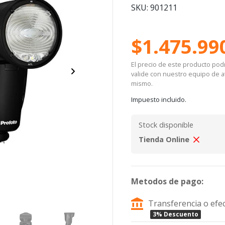
SKU: 901211
$1.475.99
El precio de este producto podrí
valide con nuestro equipo de at
mismo.
Impuesto incluido.
Stock disponible
Tienda Online
Metodos de pago:
Transferencia o efec
3% Descuento