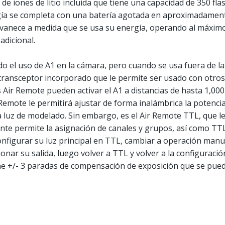
de iones de litio incluida que tiene una capacidad de 350 fl
rgía se completa con una batería agotada en aproximadamen
esvanece a medida que se usa su energía, operando al máxim
adicional.
do el uso de A1 en la cámara, pero cuando se usa fuera de
n transceptor incorporado que le permite ser usado con otro
Air Remote pueden activar el A1 a distancias de hasta 1,000 
Remote le permitirá ajustar de forma inalámbrica la potencia,
a luz de modelado. Sin embargo, es el Air Remote TTL, que l
nte permite la asignación de canales y grupos, así como TTL 
onfigurar su luz principal en TTL, cambiar a operación manu
nar su salida, luego volver a TTL y volver a la configuraci
ene +/- 3 paradas de compensación de exposición que se pue