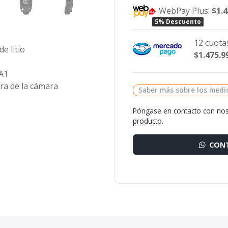
WebPay Plus:
$1.
5% Descuento
12 cuotas
e litio
$1.475.9
 A1
ra de la cámara
Saber más sobre los medi
Póngase en contacto con nos
producto.
CONT