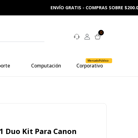
NSTRUMENTOS Y C-STANDS) - SOLO RM
0
MercadoPúblico
porte
Computación
Corporativo
1 Duo Kit Para Canon