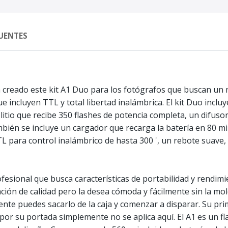
UENTES
a creado este kit A1 Duo para los fotógrafos que buscan un m
 incluyen TTL y total libertad inalámbrica. El kit Duo incluy
litio que recibe 350 flashes de potencia completa, un difuso
bién se incluye un cargador que recarga la batería en 80 mi
 para control inalámbrico de hasta 300 ', un rebote suave, u
ofesional que busca características de portabilidad y rendim
ción de calidad pero la desea cómoda y fácilmente sin la mo
lmente puedes sacarlo de la caja y comenzar a disparar. Su pri
por su portada simplemente no se aplica aquí. El A1 es un fla