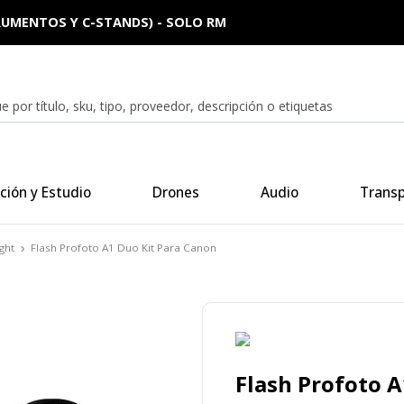
0.000 (EXCEPTO FONDOS, SILLAS, MONITORES, GABINETES, I
ción y Estudio
Drones
Audio
Trans
ght
Flash Profoto A1 Duo Kit Para Canon
Flash Profoto A