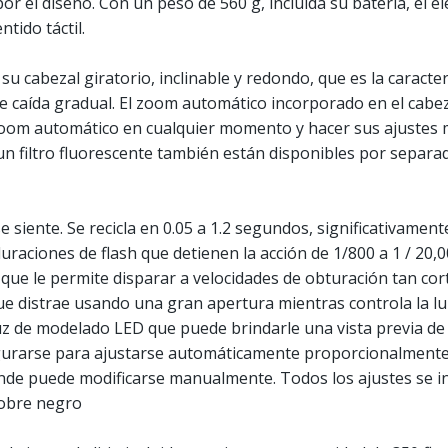
r el diseño. Con un peso de 560 g, incluida su batería, el 
ntido táctil.
u cabezal giratorio, inclinable y redondo, que es la caracter
e caída gradual. El zoom automático incorporado en el cabez
oom automático en cualquier momento y hacer sus ajustes m
un filtro fluorescente también están disponibles por separa
e siente. Se recicla en 0.05 a 1.2 segundos, significativamen
 duraciones de flash que detienen la acción de 1/800 a 1 / 20
) que le permite disparar a velocidades de obturación tan c
e distrae usando una gran apertura mientras controla la lu
uz de modelado LED que puede brindarle una vista previa de c
igurarse para ajustarse automáticamente proporcionalmente 
de puede modificarse manualmente. Todos los ajustes se in
sobre negro