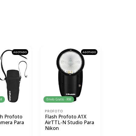
AGOTADO
AGOTADO
RM
Envío Gratis - RM
Envío Gratis 
PROFOTO
PROFOTO
sh Profoto
Flash Profoto A1X
Flash Pr
amera Para
AirTTL-N Studio Para
AirTTL-F 
Nikon
Fujifilm