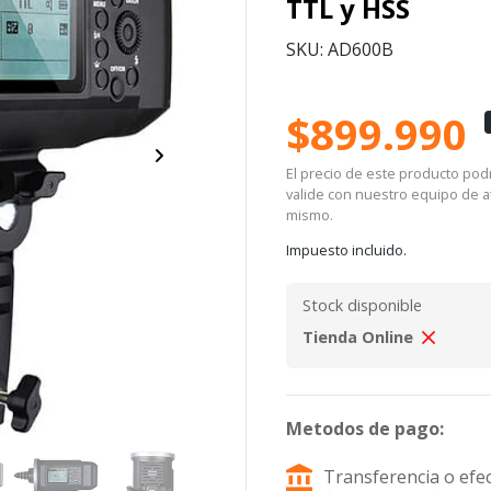
TTL y HSS
SKU: AD600B
$899.990
El precio de este producto podrí
valide con nuestro equipo de at
mismo.
Impuesto incluido.
Stock disponible
Tienda Online
Metodos de pago:
Transferencia o efec