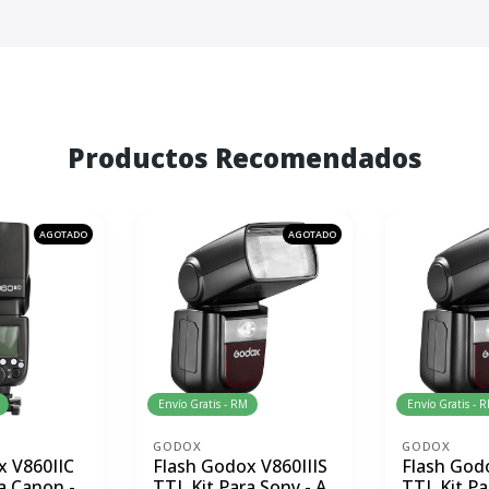
Productos Recomendados
AGOTADO
AGOTADO
Envío Gratis - RM
Envío Gratis - 
GODOX
GODOX
x V860IIC
Flash Godox V860IIIS
Flash Godo
a Canon -
TTL Kit Para Sony - A
TTL Kit Par