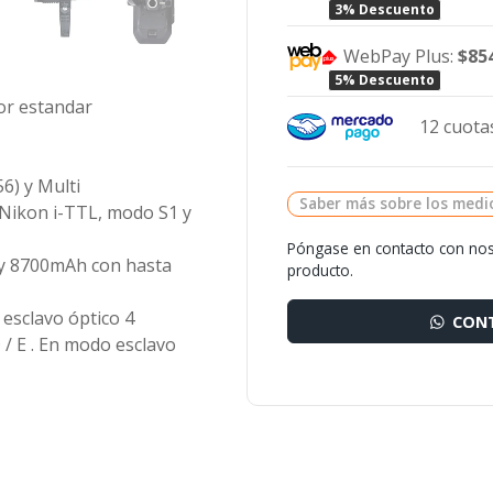
3% Descuento
WebPay Plus:
$85
5% Descuento
tor estandar
12 cuotas
6) y Multi
Saber más sobre los medi
Nikon i-TTL, modo S1 y
Póngase en contacto con nos
V y 8700mAh con hasta
producto.
 esclavo óptico
4
CONT
D / E . En modo esclavo