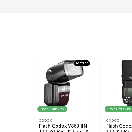
AGOTADO
Envío Gratis - RM
Envío Gratis - RM
GODOX
GODOX
Flash Godox V860IIIN
Flash Godo
TTL Kit Para Nikon - A
TTL Kit Par