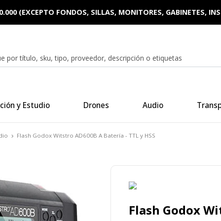
0.000 (EXCEPTO FONDOS, SILLAS, MONITORES, GABINETES, I
ción y Estudio
Drones
Audio
Trans
dio
Flash Godox Witstro AD600B A Batería - TTL y HSS
Flash Godox Wit