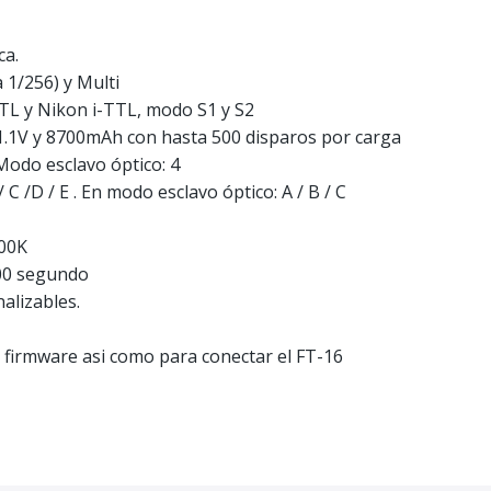
ca.
 1/256) y Multi
TL y Nikon i-TTL, modo S1 y S2
11.1V y 8700mAh con hasta 500 disparos por carga
 Modo esclavo óptico: 4
 C /D / E . En modo esclavo óptico: A / B / C
200K
000 segundo
alizables.
 firmware asi como para conectar el FT-16