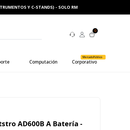
NSTRUMENTOS Y C-STANDS) - SOLO RM
0
MercadoPúblico
porte
Computación
Corporativo
stro AD600B A Batería -