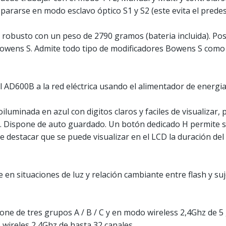
ararse en modo esclavo óptico S1 y S2 (este evita el predes
obusto con un peso de 2790 gramos (bateria incluida). Pose
owens S. Admite todo tipo de modificadores Bowens S como 
l AD600B a la red eléctrica usando el alimentador de energi
iluminada en azul con digitos claros y faciles de visualizar, 
a. Dispone de auto guardado. Un botón dedicado H permite s
e destacar que se puede visualizar en el LCD la duración del d
se en situaciones de luz y relación cambiante entre flash y s
one de tres grupos A / B / C y en modo wireless 2,4Ghz de 5 g
wireles 2,4Ghz de hasta 32 canales.