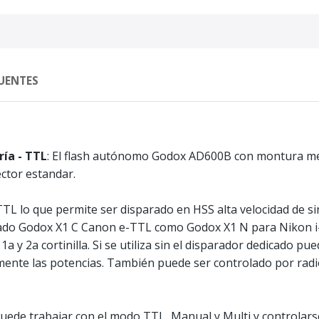
UENTES
ía - TTL
: El flash autónomo Godox AD600B con montura me
ctor estandar.
L lo que permite ser disparado en HSS alta velocidad de si
ado Godox X1 C Canon e-TTL como Godox X1 N para Nikon i
 1a y 2a cortinilla. Si se utiliza sin el disparador dedicado 
te las potencias. También puede ser controlado por radio 
uede trabajar con el modo TTL, Manual y Multi y controlarse