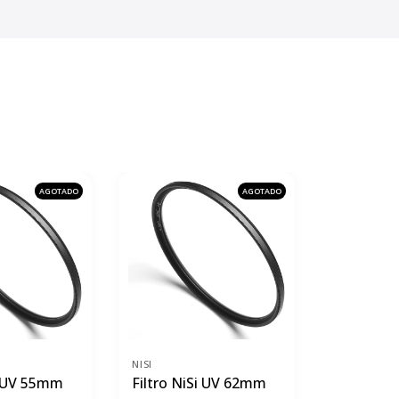
AGOTADO
AGOTADO
NISI
NISI
i UV 55mm
Filtro NiSi UV 62mm
Filtro Ni