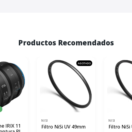
Productos Recomendados
AGOTADO
NISI
NISI
ne IRIX 11
Filtro NiSi UV 49mm
Filtro NiS
ontura PL