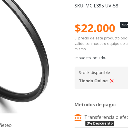
SKU: MC L395 UV-58
$22.000
AG
El precio de este producto podrí
valide con nuestro equipo de at
mismo.
Impuesto incluido.
Stock disponible
Tienda Online
Metodos de pago:
Transferencia o efec
3% Descuento
iñeteo