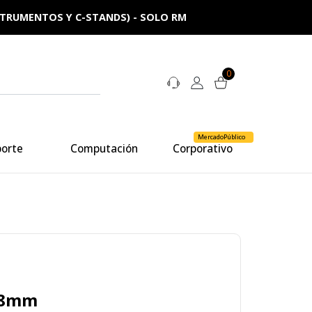
NSTRUMENTOS Y C-STANDS) - SOLO RM
0
MercadoPúblico
porte
Computación
Corporativo
 58mm