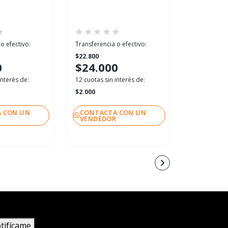
o efectivo:
Transferencia o efectivo:
Transferenci
$22.800
$26.600
0
$24.000
$28.00
interés de:
12 cuotas sin interés de:
12 cuotas sin
$2.000
$2.333
 CON UN
CONTACTA CON UN
CONTACT
R
VENDEDOR
VENDEDO
tifícame