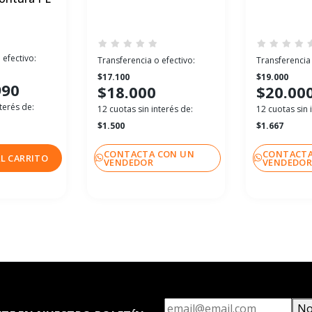
 efectivo:
Transferencia o efectivo:
Transferencia 
$17.100
$19.000
990
$18.000
$20.00
terés de:
12 cuotas sin interés de:
12 cuotas sin 
$1.500
$1.667
CONTACTA CON UN
CONTACTA
L CARRITO
VENDEDOR
VENDEDO
No