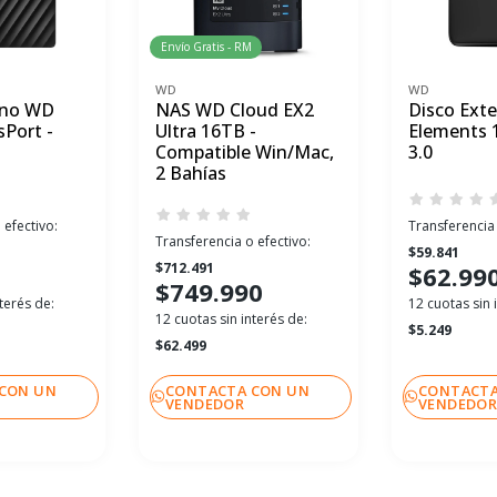
Envío Gratis - RM
WD
WD
rno WD
NAS WD Cloud EX2
Disco Ext
Port -
Ultra 16TB -
Elements 
Compatible Win/Mac,
3.0
2 Bahías
 efectivo:
Transferencia 
Transferencia o efectivo:
$59.841
$712.491
$62.99
$749.990
terés de:
12 cuotas sin 
12 cuotas sin interés de:
$5.249
$62.499
CON UN
CONTACTA CON UN
CONTACTA
VENDEDOR
VENDEDO