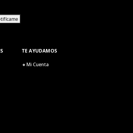
tifícame
ES
TE AYUDAMOS
🔸Mi Cuenta