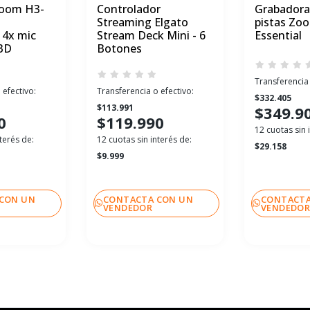
Zoom H3-
Controlador
Grabadora 
Streaming Elgato
pistas Zo
 4x mic
Stream Deck Mini - 6
Essential
 3D
Botones
Transferencia 
 efectivo:
Transferencia o efectivo:
$332.405
$113.991
$349.9
0
$119.990
12 cuotas sin 
terés de:
12 cuotas sin interés de:
$29.158
$9.999
CON UN
CONTACTA CON UN
CONTACTA
VENDEDOR
VENDEDO