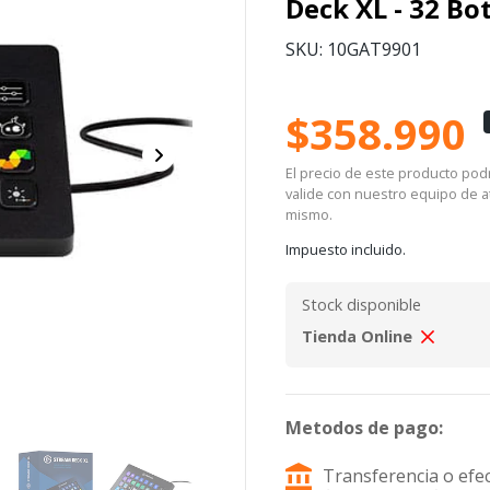
Deck XL - 32 Bo
SKU: 10GAT9901
$358.990
El precio de este producto podrí
valide con nuestro equipo de at
mismo.
Impuesto incluido.
Stock disponible
Tienda Online
Metodos de pago:
Transferencia o efec