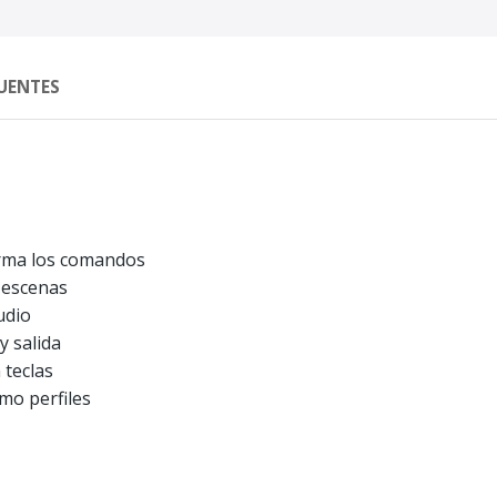
UENTES
irma los comandos
 escenas
udio
y salida
 teclas
mo perfiles