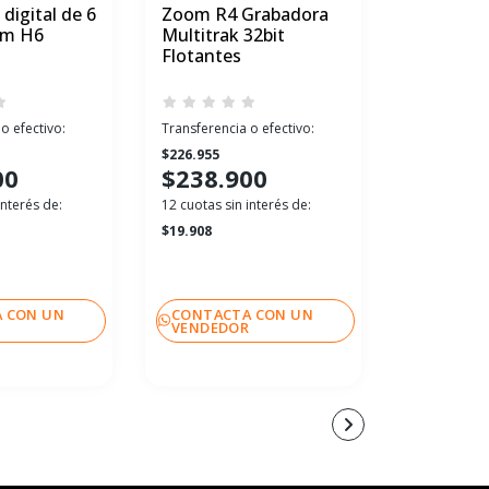
digital de 6
Zoom R4 Grabadora
Micrófon
om H6
Multitrak 32bit
Condens
Flotantes
Lyra USB
o efectivo:
Transferencia o efectivo:
Transferenci
$226.955
$151.991
00
$238.900
$159.
interés de:
12 cuotas sin interés de:
12 cuotas sin
$19.908
$13.333
 CON UN
CONTACTA CON UN
CONTACT
R
VENDEDOR
VENDEDO