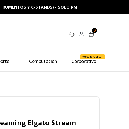
NSTRUMENTOS Y C-STANDS) - SOLO RM
0
MercadoPúblico
porte
Computación
Corporativo
reaming Elgato Stream