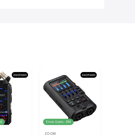
AGOTADO
AGOTADO
RM
Envío Gratis - RM
ZOOM
AKG