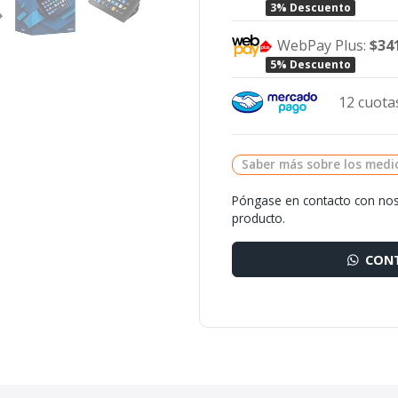
3% Descuento
WebPay Plus:
$34
5% Descuento
12 cuotas
Saber más sobre los medi
Póngase en contacto con nos
producto.
CONT