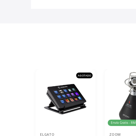
AGOTADO
Envío Gratis - RM
ELGATO
ZOOM