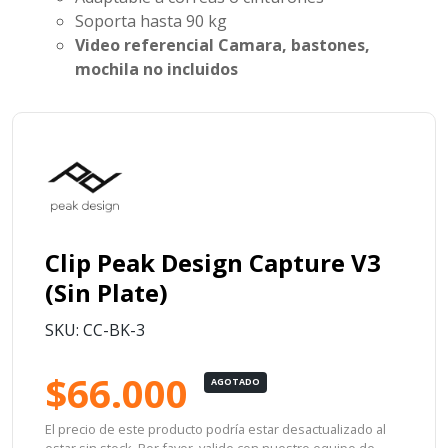
Soporta hasta 90 kg
Video referencial
Camara, bastones,
mochila no incluidos
Clip Peak Design Capture V3
(Sin Plate)
SKU: CC-BK-3
$66.000
AGOTADO
El precio de este producto podría estar desactualizado al
estar sin stock. Por favor, valide con nuestro equipo de