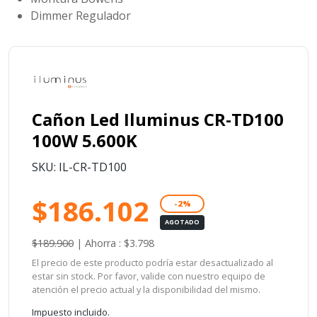
Dimmer Regulador
Cañon Led Iluminus CR-TD100
100W 5.600K
SKU: IL-CR-TD100
$186.102
-2%
AGOTADO
$189.900
|
Ahorra : $3.798
El precio de este producto podría estar desactualizado al
estar sin stock. Por favor, valide con nuestro equipo de
atención el precio actual y la disponibilidad del mismo.
Impuesto incluido.