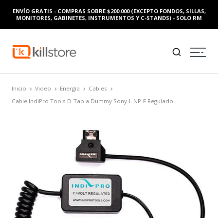
ENVÍO GRATIS - COMPRAS SOBRE $200.000 (EXCEPTO FONDOS, SILLAS,
MONITORES, GABINETES, INSTRUMENTOS Y C-STANDS) - SOLO RM
Inicio
Video
Energía
Cables
Cable IndiPro Tools D-Tap a Dummy Sony-L NP-F Regulado