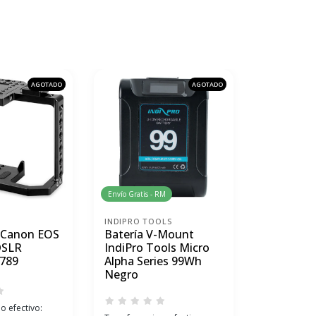
AGOTADO
AGOTADO
Envío Gratis - RM
Envío Gratis 
INDIPRO TOOLS
INSTA360
 Canon EOS
Batería V-Mount
Cámara d
DSLR
IndiPro Tools Micro
Insta360
1789
Alpha Series 99Wh
Upgrade 
Negro
o efectivo:
Transferenci