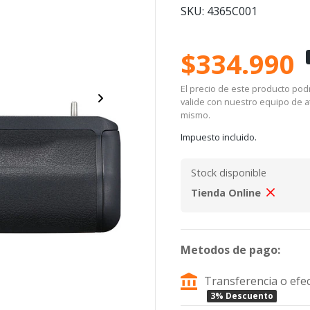
SKU: 4365C001
$334.990
El precio de este producto podrí
valide con nuestro equipo de at
mismo.
Impuesto incluido.
Stock disponible
Tienda Online
Metodos de pago:
Transferencia o efec
3% Descuento