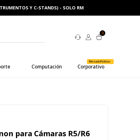
NSTRUMENTOS Y C-STANDS) - SOLO RM
0
MercadoPúblico
porte
Computación
Corporativo
anon para Cámaras R5/R6