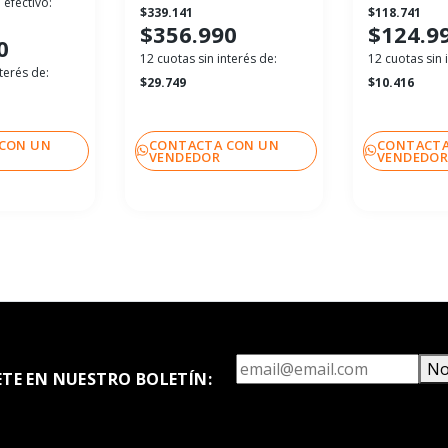
 efectivo:
$339.141
$118.741
$356.990
$124.9
0
12 cuotas sin interés de:
12 cuotas sin 
terés de:
$29.749
$10.416
CON UN
CONTACTA CON UN
CONTACTA
VENDEDOR
VENDEDO
No
ETE EN NUESTRO BOLETÍN: