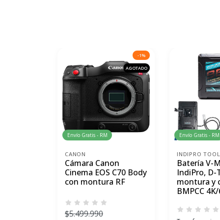
-1%
AGOTADO
Envío Gratis - RM
Envío Gratis - RM
CANON
INDIPRO TOO
Cámara Canon
Batería V-
Cinema EOS C70 Body
IndiPro, D-
con montura RF
montura y 
BMPCC 4K/
$5.499.990