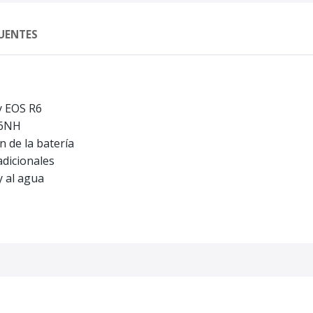
UENTES
y EOS R6
E6NH
 de la batería
adicionales
y al agua