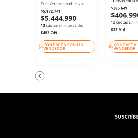
Transferencia o
Transferencia o efectivo:
$386.641
$5.172.741
$406.99
$5.444.990
12 cuotas sin in
12
cuotas sin interés de:
$33.916
$453.749
CONTACTA CON UN
CONTACTA 
VENDEDOR
VENDEDOR
SUSCRÍB