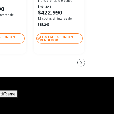
Transferencia o efectivo:
$712.491
$401.841
90
$749.
$422.990
interés de:
12 cuotas sin
12 cuotas sin interés de:
$62.499
$35.249
 CON UN
CONTACTA CON UN
CONTACT
R
VENDEDOR
VENDEDO
tifícame