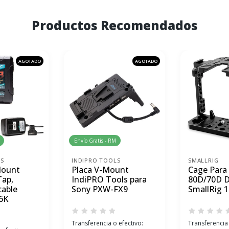
Productos Recomendados
AGOTADO
AGOTADO
Envío Gratis - RM
LS
INDIPRO TOOLS
SMALLRIG
Mount
Placa V-Mount
Cage Para
Tap,
IndiPRO Tools para
80D/70D 
cable
Sony PXW-FX9
SmallRig 
6K
Transferencia o efectivo:
Transferencia 