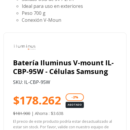
Ideal para uso en exteriores
Peso 700 g
Conexión V-Moun
Batería Iluminus V-mount IL-
CBP-95W - Células Samsung
SKU: IL-CBP-95W
$178.262
-2%
AGOTADO
$181.900
|
Ahorra : $3.638
El precio de este producto podría estar desactualizado al
estar sin stock. Por favor, valide con nuestro equipo de