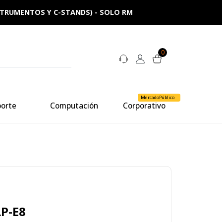
NSTRUMENTOS Y C-STANDS) - SOLO RM
0
MercadoPúblico
porte
Computación
Corporativo
LP-E8