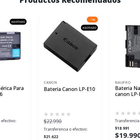
-1%
AGOTADO
AGOTADO
CANON
NAUPRO
érica Para
Bateria N
Batería Canon LP-E10
6
canon LP-
$22.990
 efectivo:
Transferencia 
$18.991
Transferencia o efectivo:
$19.99
$21.622