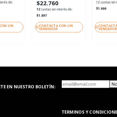
$22.760
terés de:
12 cuotas sin 
$1.666
12
cuotas sin interés de:
$1.897
CON UN
CONTACTA CON UN
CONTACTA
VENDEDOR
VENDEDO
No
ETE EN NUESTRO BOLETÍN:
TERMINOS Y CONDICION