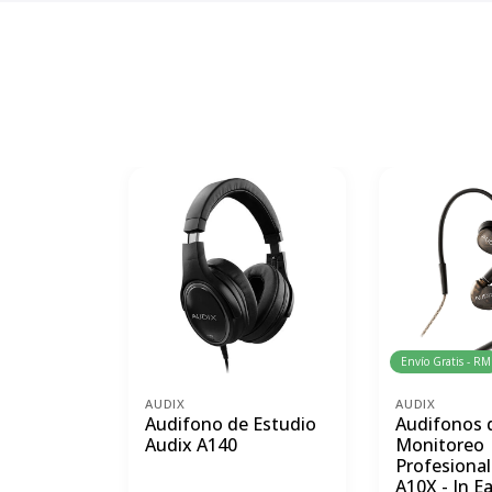
Envío Gratis - RM
AUDIX
AUDIX
Audifono de Estudio
Audifonos 
Audix A140
Monitoreo
Profesional
A10X - In Ea