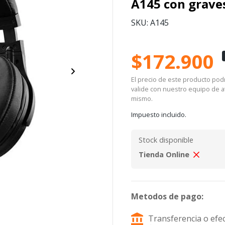
A145 con grave
SKU: A145
$172.900
El precio de este producto podrí
valide con nuestro equipo de at
mismo.
Impuesto incluido.
Stock disponible
Tienda Online
Metodos de pago:
Transferencia o efec