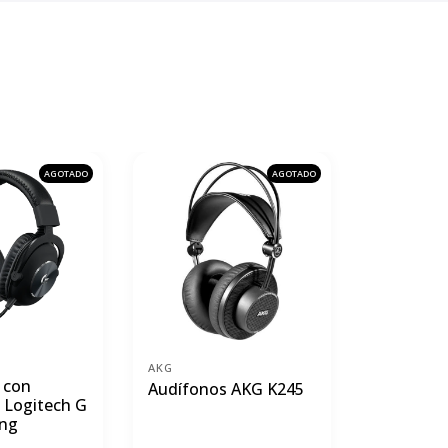
AGOTADO
AGOTADO
AKG
AKG
 con
Audífono
Audífonos AKG K245
 Logitech G
AKG K-72
ng