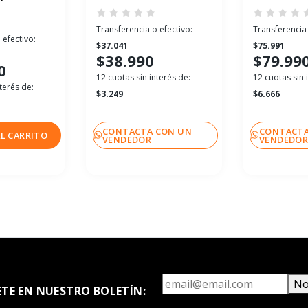
Transferencia o efectivo:
Transferencia 
 efectivo:
$37.041
$75.991
$38.990
$79.99
0
12 cuotas sin interés de:
12 cuotas sin 
terés de:
$3.249
$6.666
CONTACTA CON UN
CONTACTA
L CARRITO
VENDEDOR
VENDEDO
No
ETE EN NUESTRO BOLETÍN: