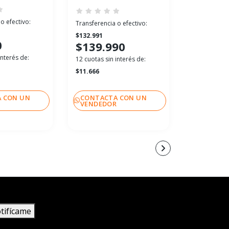
o efectivo:
Transferenci
Transferencia o efectivo:
$46.541
$132.991
0
$48.99
$139.990
interés de:
12 cuotas sin
12 cuotas sin interés de:
$4.083
$11.666
 CON UN
CONTACTA CON UN
CONTACT
R
VENDEDOR
VENDEDO
tifícame