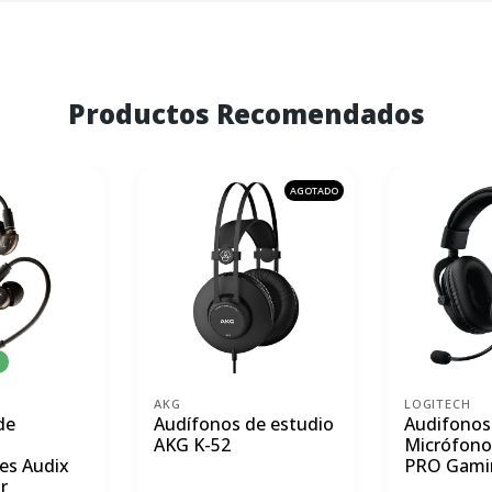
Productos Recomendados
AGOTADO
AKG
LOGITECH
de
Audífonos de estudio
Audifonos
AKG K-52
Micrófono
es Audix
PRO Gami
r