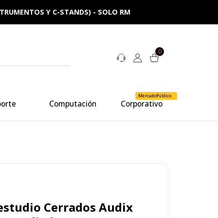
NSTRUMENTOS Y C-STANDS) - SOLO RM
0
MercadoPúblico
porte
Computación
Corporativo
estudio Cerrados Audix