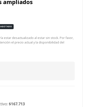
s ampliados
AGOTADO
a estar desactualizado al estar sin stock. Por favor,
ención el precio actual y la disponibilidad del
tivo:
$167.713