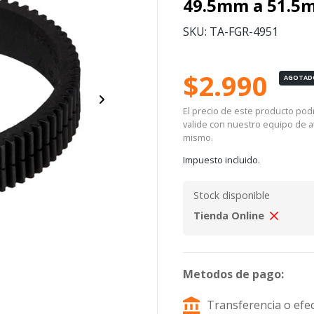
49.5mm a 51.5
SKU: TA-FGR-4951
$2.990
AGOTAD
El precio de este producto podrí
valide con nuestro equipo de at
mismo.
Impuesto incluido.
Stock disponible
Tienda Online
Metodos de pago:
Transferencia o efec