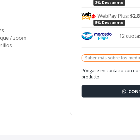
3% Descuento
WebPay Plus:
$2.
5% Descuento
es
12 cuotas
oque / zoom
illos
Saber más sobre los medi
Póngase en contacto con nos
producto.
CONT