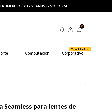
NSTRUMENTOS Y C-STANDS) - SOLO RM
0
MercadoPúblico
porte
Computación
Corporativo
ta Seamless para lentes de