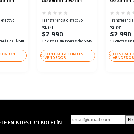
 55mm
de 88mm a 90mm
de 85mm 
 efectivo:
Transferencia o efectivo:
Transferencia 
$2.841
$2.841
$2.990
$2.990
nterés de:
$249
12 cuotas sin interés de:
$249
12 cuotas sin 
CON UN
CONTACTA CON UN
CONTACTA
VENDEDOR
VENDEDO
No
ETE EN NUESTRO BOLETÍN: