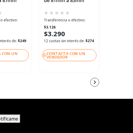
a 87mm
de 81mm a 83mm
de 78mm
o efectivo:
Transferencia o efectivo:
Transferenci
$3.126
$2.841
$3.290
$2.990
interés de:
$249
12 cuotas sin interés de:
$274
12 cuotas si
 CON UN
CONTACTA CON UN
CONTACT
R
VENDEDOR
VENDEDO
tifícame