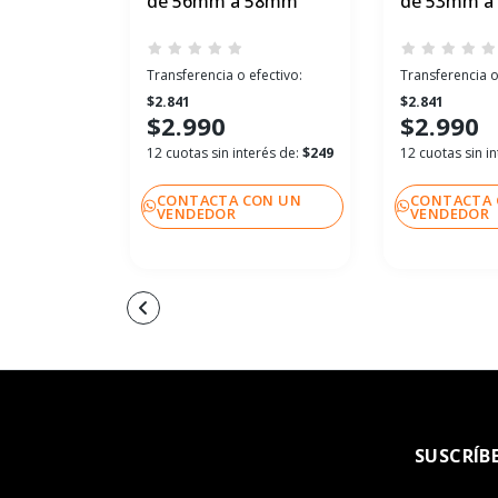
de 56mm a 58mm
de 53mm a
Transferencia o efectivo:
Transferencia o
$2.841
$2.841
$2.990
$2.990
12 cuotas sin interés de:
$249
12 cuotas sin i
CONTACTA CON UN
CONTACTA 
VENDEDOR
VENDEDOR
SUSCRÍB