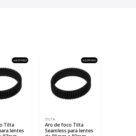
AGOTADO
AGOTADO
TILTA
TILTA
o Tilta
Aro de foco Tilta
Aro de fo
ara lentes
Seamless para lentes
Seamless 