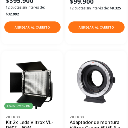
$395.900
$99.900
12 cuotas sin interés de:
12 cuotas sin interés de:
$8.325
$32.992
AGREGAR AL CARRITO
AGREGAR AL CARRITO
Envío Gratis - RM
VILTROX
VILTROX
Kit 2x Leds Viltrox VL-
Adaptador de montura
D60T - 60W
Viltrox Canon EF/EF-S a