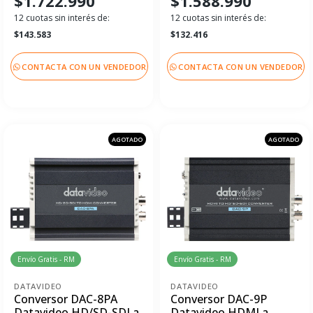
$1.722.990
$1.588.990
12 cuotas sin interés de:
12 cuotas sin interés de:
$143.583
$132.416
CONTACTA CON UN VENDEDOR
CONTACTA CON UN VENDEDOR
AGOTADO
AGOTADO
Envío Gratis - RM
Envío Gratis - RM
DATAVIDEO
DATAVIDEO
Conversor DAC-8PA
Conversor DAC-9P
Datavideo HD/SD-SDI a
Datavideo HDMI a