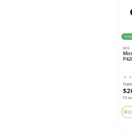
Envío
AKG
Mic
P42
Trans
$2
12 cu
C