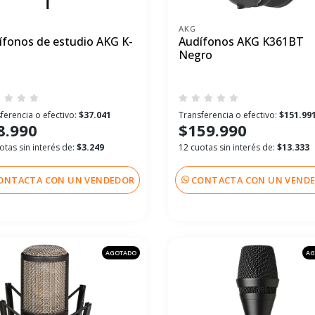
AKG
ífonos de estudio AKG K-
Audífonos AKG K361BT
Negro
ferencia o efectivo:
$37.041
Transferencia o efectivo:
$151.99
8.990
$159.990
otas sin interés de:
$3.249
12 cuotas sin interés de:
$13.333
ONTACTA CON UN VENDEDOR
CONTACTA CON UN VEND
AGOTADO
AG