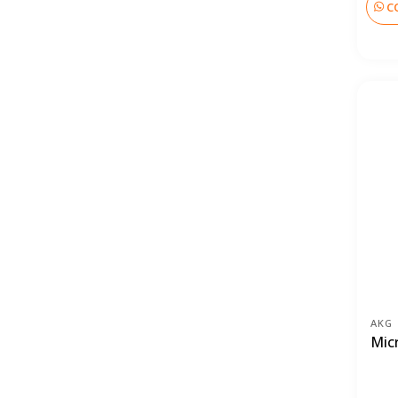
C
AKG
Mic