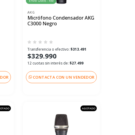
Envío Gratis - RM
AKG
Micrófono Condensador AKG
C3000 Negro
1
Transferencia o efectivo:
$313.491
$329.990
12 cuotas sin interés de:
$27.499
EDOR
CONTACTA CON UN VENDEDOR
OTADO
AGOTADO