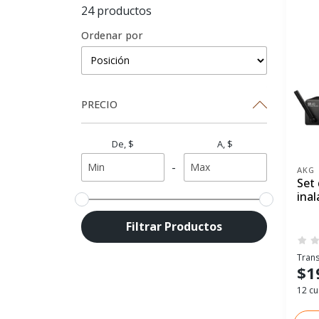
24 productos
Ordenar por
PRECIO
De, $
A, $
-
AKG
Set
ina
Filtrar Productos
Trans
$1
12 cu