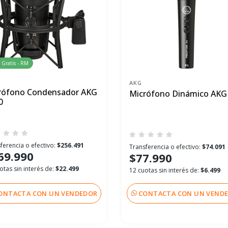
 Gratis - RM
AKG
rófono Condensador AKG
Micrófono Dinámico AKG
0
ferencia o efectivo:
$256.491
Transferencia o efectivo:
$74.091
69.990
$77.990
otas sin interés de:
$22.499
12 cuotas sin interés de:
$6.499
ONTACTA CON UN VENDEDOR
CONTACTA CON UN VEND