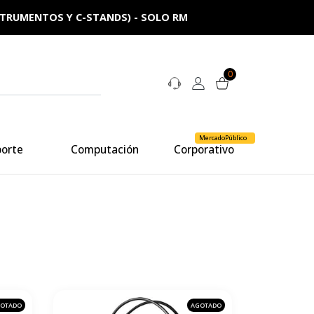
NSTRUMENTOS Y C-STANDS) - SOLO RM
0
MercadoPúblico
porte
Computación
Corporativo
OTADO
AGOTADO