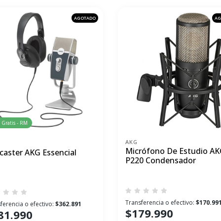
AGOTADO
AG
 Gratis - RM
AKG
Micrófono De Estudio A
caster AKG Essencial
P220 Condensador
Transferencia o efectivo:
$170.99
ferencia o efectivo:
$362.891
$179.990
81.990