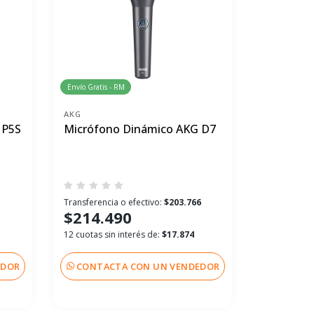
Envío Gratis - RM
AKG
 P5S
Micrófono Dinámico AKG D7
Transferencia o efectivo:
$203.766
$214.490
12 cuotas sin interés de:
$17.874
EDOR
CONTACTA CON UN VENDEDOR