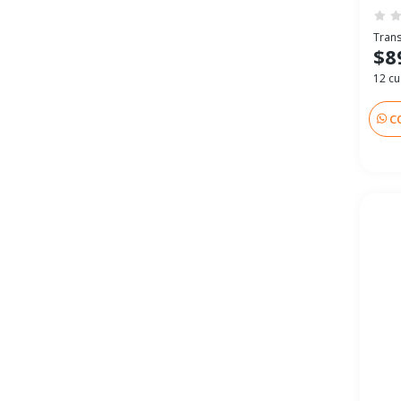
Trans
$8
12 cu
C