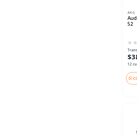
AKG
Aud
52
Trans
$3
12 cu
C