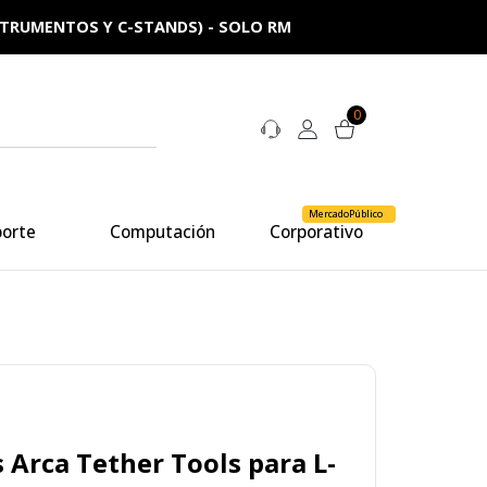
NSTRUMENTOS Y C-STANDS) - SOLO RM
0
MercadoPúblico
porte
Computación
Corporativo
 Arca Tether Tools para L-