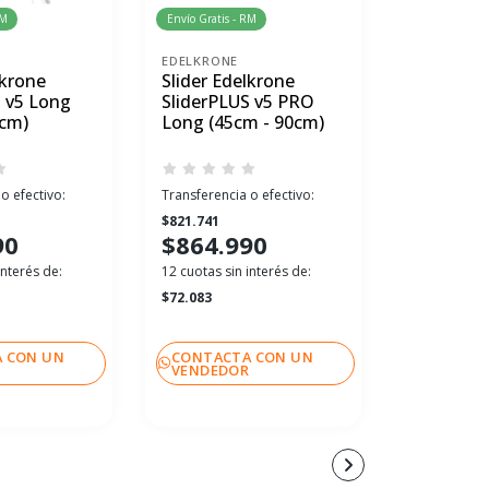
RM
Envío Gratis - RM
Envío Gratis 
EDELKRONE
EDELKRONE
lkrone
Slider Edelkrone
Slider c
S v5 Long
SliderPLUS v5 PRO
Edelkron
0cm)
Long (45cm - 90cm)
v5 PRO (2
o efectivo:
Transferencia o efectivo:
Transferenci
$821.741
$743.841
90
$864.990
$782.
interés de:
12 cuotas sin interés de:
12 cuotas sin
$72.083
$65.249
 CON UN
CONTACTA CON UN
CONTACT
R
VENDEDOR
VENDEDO