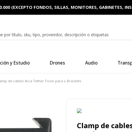
0.000 (EXCEPTO FONDOS, SILLAS, MONITORES, GABINETES, I
ción y Estudio
Drones
Audio
Trans
amp de cables Arca Tether Tools para L-Brackets
Clamp de cables