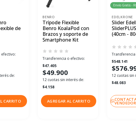
Envío Gratis - 
BENRO
EDELKRONE
nro
Trípode Flexible
Slider Ede
exible de
Benro KoalaPod con
SliderPLU
Brazos y soporte de
(40cm - 8
Smartphone Kit
 efectivo:
Transferencia 
Transferencia o efectivo:
$548.141
$47.405
$576.9
$49.900
terés de:
12 cuotas sin 
12 cuotas sin interés de:
$48.083
$4.158
CONTACTA
L CARRITO
AGREGAR AL CARRITO
VENDEDO