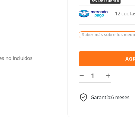
5% Descuento
12 cuotas
Saber más sobre los medi
s no incluidos
AGR
Garantía:
6 meses