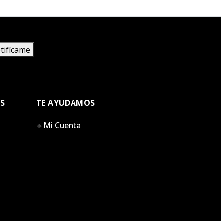
tifícame
ES
TE AYUDAMOS
🔸Mi Cuenta